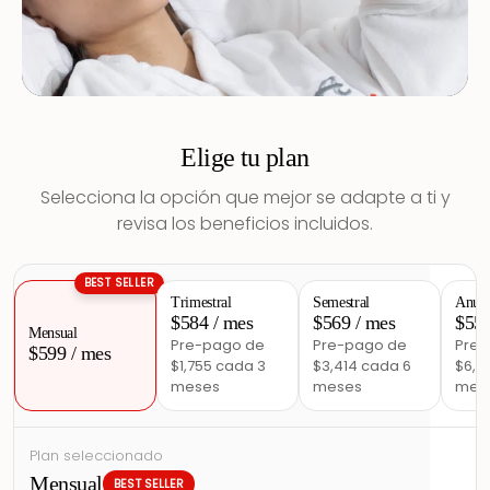
Elige tu plan
Selecciona la opción que mejor se adapte a ti y
revisa los beneficios incluidos.
BEST SELLER
Trimestral
Semestral
Anua
$584 / mes
$569 / mes
$55
Mensual
Pre-pago de
Pre-pago de
Pre-
$599 / mes
$1,755 cada 3
$3,414 cada 6
$6,61
meses
meses
mes
Plan seleccionado
Mensual
BEST SELLER