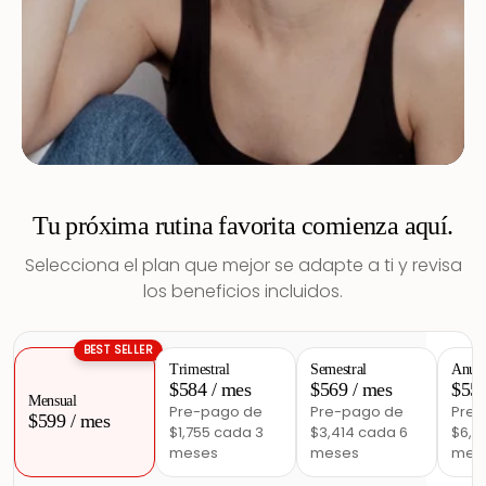
Tu próxima rutina favorita comienza aquí.
Selecciona el plan que mejor se adapte a ti y revisa
los beneficios incluidos.
BEST SELLER
Trimestral
Semestral
Anua
$584 / mes
$569 / mes
$55
Mensual
Pre-pago de
Pre-pago de
Pre-
$599 / mes
$1,755 cada 3
$3,414 cada 6
$6,61
meses
meses
mes