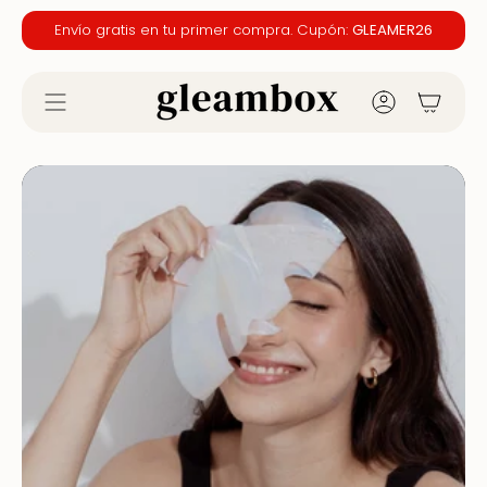
Ir
Envío gratis en tu primer compra. Cupón:
GLEAMER26
al
contenido
CUENTA