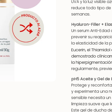
UVA y la luz visible 
reduce todo tipo de
semanas.
Hyaluron-Filler +
Ela
Un serum Anti-Edad 
prevenir su reaparic
la elasticidad de la p
Eucerin, el
Thiamido
l
demostrado clínica
la hiperpigmentació
regularmente, previe
pH5 Aceite
y Gel de
Protege y reconforta
y experimenta una nu
sensible necesita un
limpieza suave que le
Este gel de ducha d