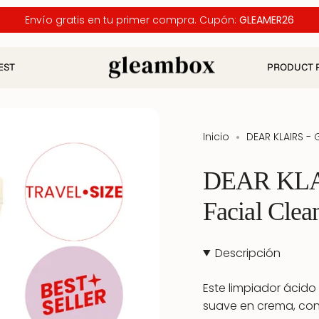
Envío gratis en tu primer compra. Cupón:
GLEAMER26
EST
PRODUCT 
Inicio
DEAR KLAIRS - 
DEAR KLAI
Facial Clea
Descripción
Este limpiador ácido
suave en crema, con